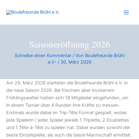
Zum
Inhalt
springen
Saisoneröffnung 2026
Schreibe einen Kommentar
/ Von
Boulefreunde Brühl
e.V-
/
30. März 2026
Am 29. März 2026 starteten die Boulefreunde Brühl e.V. in
die neue Saison 2026. Bei frischem aber trockenem
Frühlingswetter hatten sich 18 Mitglieder eingefunden, um
in einem Turnier über 4 Runden ihre Kräfte zu messen.
Erstmals wurde dabei im Trip-Tête Format gespielt, wobei
jede Spielerin / jeder Spieler jeweils 1 Triplette, 2 Doublettes
und 1 Tête-á-Tête zu spielen hat. Dabei wurden sowohl der
beste Einzelspieler, als auch die beste Mannschaft ermittelt.