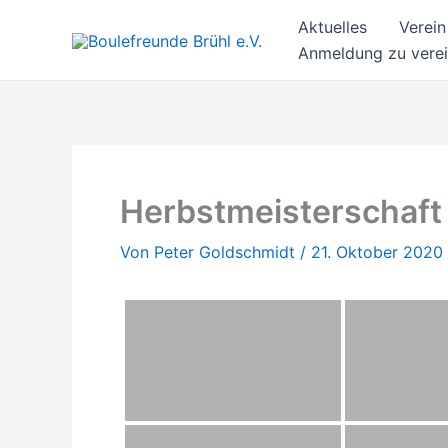
Zum
Aktuelles
Verein
Inhalt
Anmeldung zu verei
springen
Herbstmeisterschaft
Von
Peter Goldschmidt
/
21. Oktober 2020